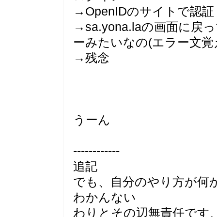
→OpenIDのサイトで認証
→sa.yona.laの画面
ーみたいなの(エラー文覚
→残念
うーん
------------
追記
でも、自分のやり方が何
わかんない
わりとその辺無責任です