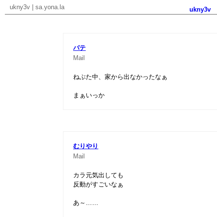
ukny3v
|
sa.yona.la
ukny3v
バテ
Mail
ねぶた中、家から出なかったなぁ
まぁいっか
むりやり
Mail
カラ元気出しても
反動がすごいなぁ
あ～……